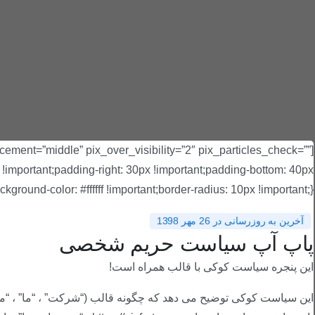
cement=”middle” pix_over_visibility=”2″ pix_particles_check=””
mportant;padding-right: 30px !important;padding-bottom: 40px
nd-color: #ffffff !important;border-radius: 10px !important;}”][vc_column]
آخرین به روزرسانی در 26 مهر 1398
پاپ آپ سیاست حریم شخصی
این پنجره سیاست کوکی با قالب همراه است!
این سیاست کوکی توضیح می دهد که چگونه قالب (“شرکت” ، “ما” ، “ما”