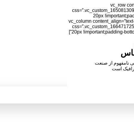
[vc_row co
css=”.vc_custom_16508130930
20px !important;padd
!important;border-radius: 10px !important;}”][vc_column content_align
css=”.vc_custom_16647172571
20px !important;padding-bottom
ماس
گی نامفهوم از صنعت
گرافیک است